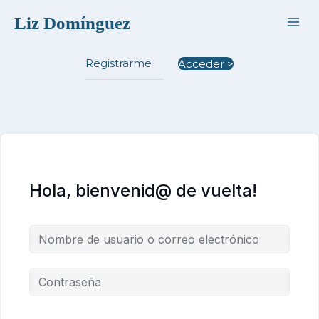
Ir
Liz Domínguez
al
contenido
Registrarme
Acceder >
Hola, bienvenid@ de vuelta!