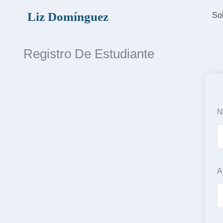
Ir
Liz Domínguez
So
al
contenido
Registro De Estudiante
N
A