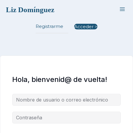
Ir
Liz Domínguez
al
contenido
Registrarme
Acceder >
Hola, bienvenid@ de vuelta!