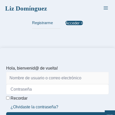
Ir
Liz Domínguez
al
contenido
Registrarme
Acceder >
Hola, bienvenid@ de vuelta!
Recordar
¿Olvidaste la contraseña?