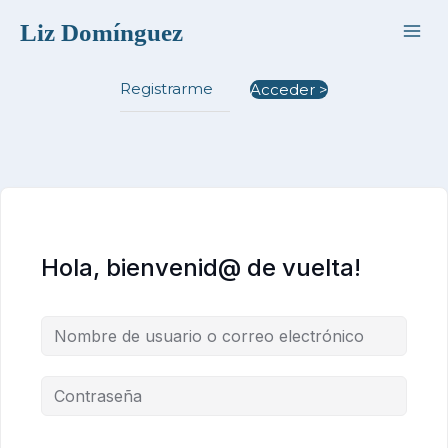
Ir
Liz Domínguez
al
contenido
Registrarme
Acceder >
Hola, bienvenid@ de vuelta!