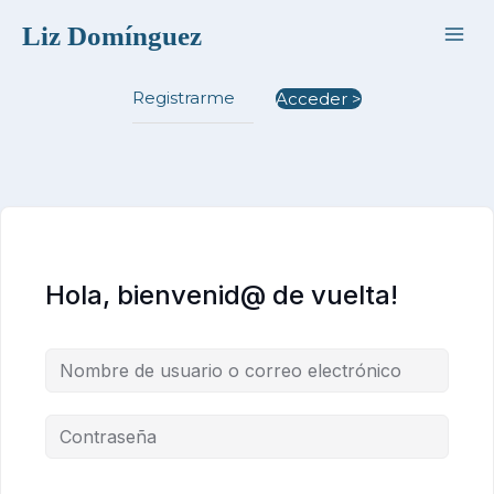
Ir
Liz Domínguez
al
contenido
Registrarme
Acceder >
Hola, bienvenid@ de vuelta!