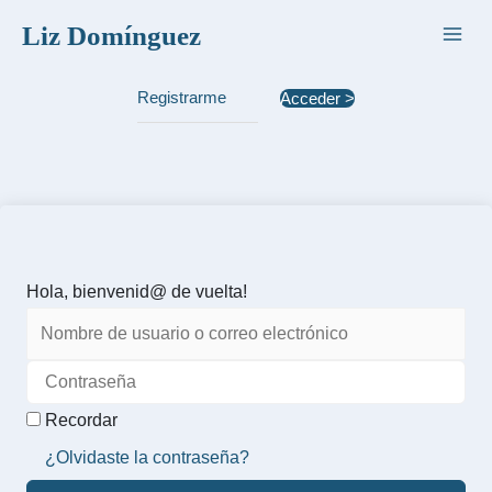
Ir
Liz Domínguez
al
contenido
Registrarme
Acceder >
Hola, bienvenid@ de vuelta!
Recordar
¿Olvidaste la contraseña?