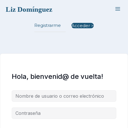
Ir
Liz Domínguez
al
contenido
Registrarme
Acceder >
Hola, bienvenid@ de vuelta!